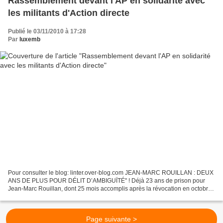
Rassemblement devant l'AP en solidarité avec
les militants d'Action directe
Publié le 03/11/2010 à 17:28
Par
luxemb
Pour consulter le blog: linter.over-blog.com JEAN-MARC ROUILLAN : DEUX
ANS DE PLUS POUR DÉLIT D’AMBIGUÏTÉ" ! Déjà 23 ans de prison pour
Jean-Marc Rouillan, dont 25 mois accomplis après la révocation en octobre
2008 de sa semi-liberté. Deux années supplémentaires...
Page suivante >