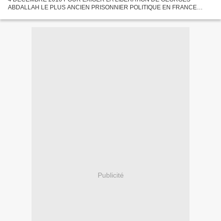
ABDALLAH LE PLUS ANCIEN PRISONNIER POLITIQUE EN FRANCE
Georges Abdallah , militant communiste arabe, arrêté à Lyon en 1984, a
été...
Publicité