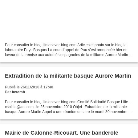
Pour consulter le blog: linter.over-blog.com Articles et photo sur le blog le
laboratoire Pays Basque/ La cour d’appel de Pau s’est prononcée hier en
faveur de la remise aux autorités espagnoles de la militante Aurore Martin.
Elle risque douze ans de...
Extradition de la militante basque Aurore Martin
Publié le 26/11/2010 à 17:48
Par
luxemb
Pour consulter le blog: linter.over-blog.com Comité Solidarité Basque Lille –
csblille@aol.com . le 25 novembre 2010 Objet : Extradition de la militante
basque Aurore Martin Appel à une réunion unitaire le mardi 30 novembre
19h à la MRES rue Gosselet...
Mairie de Calonne-Ricouart. Une banderole