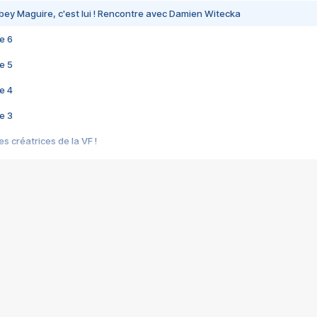
bey Maguire, c'est lui ! Rencontre avec Damien Witecka
e 6
e 5
e 4
e 3
s créatrices de la VF !
e 2
e 1
e Mektoub My Love arrive enfin ! Rencontre avec Shaïn Boumedine et Sal
i : après Toni en famille
elle réalise le bouleversant Dites lui que je l'aime
ais ! Rencontre autour de Vie privée de Rebecca Zlotowski