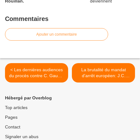
Rouillan.
Commentaires
Ajouter un commentaire
< Les dernières audiences
La brutalité du mandat
du procès contre C. Gauger
d'arrêt européen: J.C.
et Sonja Suder
Estevez Paz, prisonnier
basque arrêté dans la
prison de Muret le jour de
Hébergé par Overblog
sa libération >
Top articles
Pages
Contact
Signaler un abus