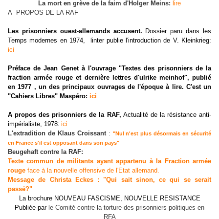
La mort en grève de la faim d'Holger Meins:
lire
A PROPOS DE LA RAF
Les prisonniers ouest-allemands accusent.
Dossier paru dans les
Temps modernes en 1974, linter publie l'introduction de V.
Kleinkrieg:
ici
Préface de Jean Genet à l'ouvrage "Textes des prisonniers de la
fraction armée rouge et dernière lettres d'ulrike meinhof", publié
en 1977 , un des principaux ouvrages de l'époque à lire. C'est un
"Cahiers Libres" Maspéro:
ici
A propos des prisonniers de la RAF,
Actualité de la résistance anti-
impérialiste, 1978:
ici
:
L'extradition de Klaus Croissant
"Nul n'est plus désormais en sécurité
en France s'il est opposant dans son pays"
Beugehaft contre la RAF:
Texte commun de militants ayant appartenu à la Fraction armée
rouge
face à la nouvelle offensive de l'Etat allemand.
Message de Christa Eckes : "Qui sait sinon, ce qui se serait
passé?"
La brochure NOUVEAU FASCISME, NOUVELLE RESISTANCE
Publiée par
le Comité contre la torture des prisonniers politiques en
RFA