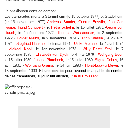
(Dernière de couverture). Sommaire.
Ils ont disparu dans ce combat
Les camarades morts à Stammheim (le 18 octobre 1977) et Stadelheim
(le 13 novembre 1977)
Andreas Baader, Gudrun Ensslin, Jan Carl
Raspe, Ingrid Schubert -
et
Petra Schelm
, le 15 juillet 1971 -
Georg von
Rauch
, le 4 décembre 1972 -
Thomas Weissbecker
, le 2 septembre
1972 -
Holger Meins
, le 9 novembre 1974 -
Ulrich Wessel
, le 25 avril
1974 -
Siegfried Hausner,
le 5 mai 1974 -
Ulrike Meinhof
, le 7 avril 1974
-
Mickael Knoll,
le 1er novembre 1978 -
Willy Peter Stoll
, le 7
septembre 1978 -
Elisabeth von Dyck
, le 4 mai 1979 -
Wolfgang Beer
,
le 15 juillet 1980 -
Juliane Plambeck
, le 15 juillet 1980 -
Sigurd Debus
, 16
avril 1981 -
Wolfgang Grams
, le 24 juin 1993 -
Horst-Ludwig Meyer
, le
15 septembre 1999. Et une pensée pour
l'avocat infatigable
de nombre
de ces camarades, aujourd'hui disparu,
Klaus Croissant