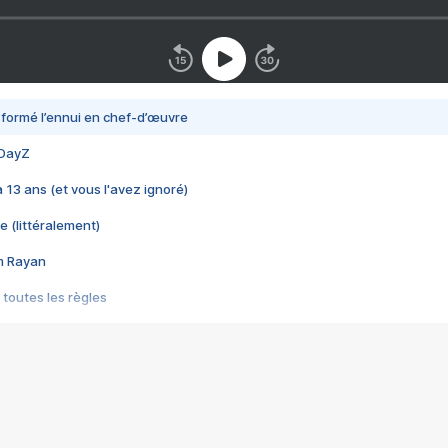
nsformé l’ennui en chef-d’œuvre
 DayZ
 a 13 ans (et vous l'avez ignoré)
e (littéralement)
im Rayan
 toutes les règles
s les jeux vidéo
us choquant de Rockstar ? - Le scandale BULLY
e plus moche de Steam
du RÊVE tourne au CAUCHEMAR