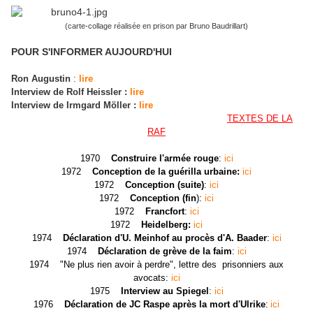
(carte-collage réalisée en prison par Bruno Baudrillart)
POUR S'INFORMER AUJOURD'HUI
Ron Augustin
:
lire
Interview de Rolf Heissler :
lire
Interview de Irmgard Möller :
lire
TEXTES DE LA
RAF
1970
Construire l'armée rouge
:
ici
1972
Conception de la guérilla urbaine:
ici
1972
Conception (suite)
:
ici
1972
Conception (fin
):
ici
1972
Francfort
:
ici
1972
Heidelberg:
ici
1974
Déclaration d'U. Meinhof au procès d'A. Baader
:
ici
1974
Déclaration de grève de la faim
:
ici
1974 "Ne plus rien avoir à perdre", lettre des prisonniers aux
avocats:
ici
1975
Interview au Spiegel
:
ici
1976
Déclaration de JC Raspe après la mort d'Ulrike
:
ici