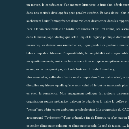
un moyen, la conséquence d'un moment historique le fruit d'un développemen
dans nos sociétés développées peut paraître extrême. Et sans doute, plus e
s'acharnent à nier l'omniprésence d'une violence destructrice dans les rapport
Face à la violence brutale de l'ordre des choses tel qu'il est donné, seuls s
dans le matraquage idéologique selon lequel le régime politique dominant s
massacres, les destructions irrémédiables,... que produit ce prétendu moins p
bilan comptable. Mesurant l'inquantifiable, la comptabilité est irresponsable
ses questionnements, met à nu les contradictions et repose sempiternellement la
exemples ne manquent pas, du Code Noir aux Lois de Nuremberg.
Plus essentielles, celles dont Sartre rend compte dans "Les mains sales", le m
discipline supérieure -quelle qu'elle soit-, celui où le but ne transcende pl
en éveil la conscience. Mon engagement politique fut toujours parcouru p
organisation sociale prédatrice, balayant le dégoût et la haine la colère et 
"penser" nos désirs et nos ambitions se calculeraient à la progression du CAC4
accompagné "l'avènement" d'une prétendue fin de l'histoire ce n'est pas un h
coïncider démocratie politique et démocratie sociale, la soif de justice, ..., l