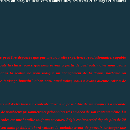
cles du blog, les liens vers d'autres sites, ses textes et collages et d'autres
e peut être dépassée que par une nouvelle expérience révolutionnaire, capable
toute la classe, parce que nous savons à partir de quel patrimoine nous avons
 dans la réalité ne nous indique un changement de la donne, barbarie ou
e à visage humain" n'ont paru aussi vains, nous n'avons aucune raison de
re est d'être bien sûr contente d'avoir la possibilité de me soigner. La seconde
ur de nombreux prisonnières et prisonniers très en deça de son contenu même. La
rades est une bataille toujours en cours. Régis est incarcéré depuis plus de 20
rison mais je dois d'abord vaincre la maladie avant de pouvoir envisager une