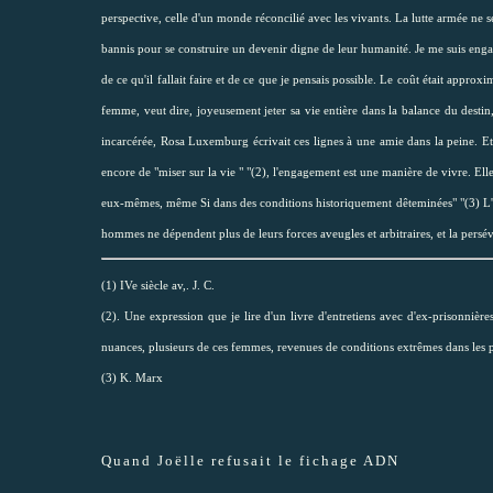
perspective, celle d'un monde réconcilié avec les vivants. La lutte armée ne s
bannis pour se construire un devenir digne de leur humanité. Je me suis engag
de ce qu'il fallait faire et de ce que je pensais possible. Le coût était appr
femme, veut dire, joyeusement jeter sa vie entière dans la balance du destin,
incarcérée, Rosa Luxemburg écrivait ces lignes à une amie dans la peine. Et pu
encore de "miser sur la vie " "(2), l'engagement est une manière de vivre. Ell
eux-mêmes, même Si dans des conditions historiquement dêteminées" "(3) L'e
hommes ne dépendent plus de leurs forces aveugles et arbitraires, et la persév
(1) IVe siècle av,. J. C.
(2). Une expression que je lire d'un livre d'entretiens avec d'ex-prisonn
nuances, plusieurs de ces femmes, revenues de conditions extrêmes dans les pr
(3) K. Marx
Quand Joëlle refusait le fichage ADN