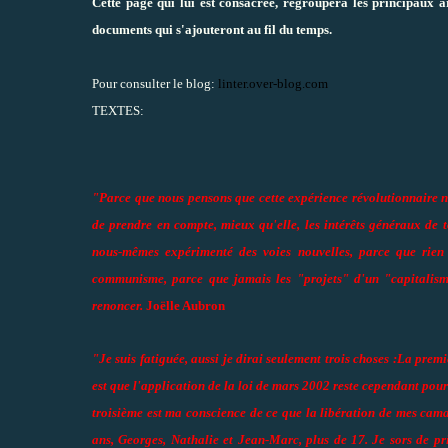
Cette page qui lui est consacrée, regroupera les principaux arti
documents qui s'ajouteront au fil du temps.
Pour consulter le blog:
linter.over-blog.com
TEXTES:
"Parce que nous pensons que cette expérience révolutionnaire n
de prendre en compte, mieux qu'elle, les intérêts généraux de 
nous-mêmes expérimenté des voies nouvelles, parce que rien
communisme, parce que jamais les "projets" d'un "capitalism
renoncer.
Joëlle Aubron
"Je suis fatiguée, aussi je dirai seulement trois choses :
La premiè
est que l'application de la loi de mars 2002 reste cependant po
troisième est ma conscience de ce que la libération de mes cama
ans, Georges, Nathalie et Jean-Marc, plus de 17. Je sors de p