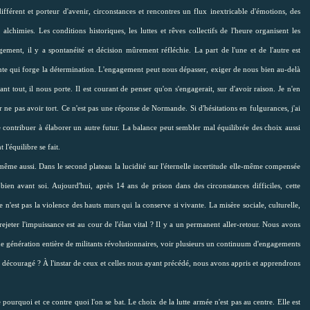
 différent et porteur d'avenir, circonstances et rencontres un flux inextricable d'émotions, des
alchimies. Les conditions historiques, les luttes et rêves collectifs de l'heure organisent les
ement, il y a spontanéité et décision mûrement réfléchie. La part de l'une et de l'autre est
e qui forge la détermination. L'engagement peut nous dépasser, exiger de nous bien au-delà
ant tout, il nous porte. Il est courant de penser qu'on s'engagerait, sur d'avoir raison. Je n'en
rer ne pas avoir tort. Ce n'est pas une réponse de Normande. Si d'hésitations en fulgurances, j'ai
contribuer à élaborer un autre futur. La balance peut sembler mal équilibrée des choix aussi
l'équilibre se fait.
-même aussi. Dans le second plateau la lucidité sur l'éternelle incertitude elle-même compensée
ien avant soi. Aujourd'hui, après 14 ans de prison dans des circonstances difficiles, cette
n'est pas la violence des hauts murs qui la conserve si vivante. La misère sociale, culturelle,
eter l'impuissance est au cour de l'élan vital ? Il y a un permanent aller-retour. Nous avons
ne génération entière de militants révolutionnaires, voir plusieurs un continuum d'engagements
 découragé ? À l'instar de ceux et celles nous ayant précédé, nous avons appris et apprendrons
pourquoi et ce contre quoi l'on se bat. Le choix de la lutte armée n'est pas au centre. Elle est