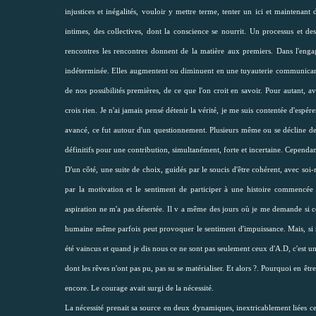
injustices et inégalités, vouloir y mettre terme, tenter un ici et maintenant
intimes, des collectives, dont la conscience se nourrit. Un processus et des 
rencontres les rencontres donnent de la matière aux premiers. Dans l'engag
indéterminée. Elles augmentent ou diminuent en une tuyauterie communicant
de nos possibilités premières, de ce que l'on croit en savoir. Pour autant, av
crois rien. Je n'ai jamais pensé détenir la vérité, je me suis contentée d'espé
avancé, ce fut autour d'un questionnement. Plusieurs même ou se décline de 
définitifs pour une contribution, simultanément, forte et incertaine. Cependant 
D'un côté, une suite de choix, guidés par le soucis d'être cohérent, avec soi
par la motivation et le sentiment de participer à une histoire commencée b
aspiration ne m'a pas désertée. Il v a même des jours où je me demande si ce 
humaine même parfois peut provoquer le sentiment d'impuissance. Mais, si rej
été vaincus et quand je dis nous ce ne sont pas seulement ceux d'A.D, c'est u
dont les rêves n'ont pas pu, pas su se matérialiser. Et alors ?.
Pourquoi en être
encore. Le courage avait surgi de la nécessité.
La nécessité prenait sa source en deux dynamiques, inextricablement liées ce 