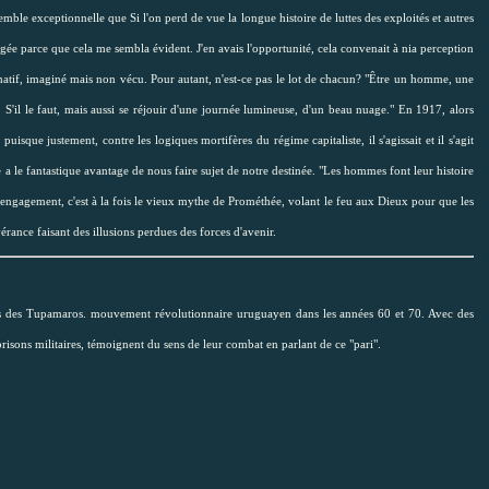
emble exceptionnelle que Si l'on perd de vue la longue histoire de luttes des exploités et autres
ée parce que cela me sembla évident. J'en avais l'opportunité, cela convenait à nia perception
oximatif, imaginé mais non vécu. Pour autant, n'est-ce pas le lot de chacun? "Être un homme, une
 S'il le faut, mais aussi se réjouir d'une journée lumineuse, d'un beau nuage." En 1917, alors
isque justement, contre les logiques mortifères du régime capitaliste, il s'agissait et il s'agit
e a le fantastique avantage de nous faire sujet de notre destinée. "Les hommes font leur histoire
ngagement, c'est à la fois le vieux mythe de Prométhée, volant le feu aux Dieux pour que les
érance faisant des illusions perdues des forces d'avenir.
ières des Tupamaros. mouvement révolutionnaire uruguayen dans les années 60 et 70. Avec des
isons militaires, témoignent du sens de leur combat en parlant de ce "pari".