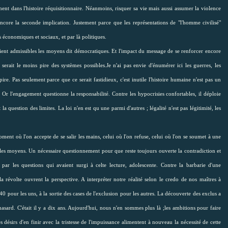
t dans l'histoire réquisitionnaire. Néanmoins, risquer sa vie mais aussi assumer la violence
ncore la seconde implication. Justement parce que les représentations de "l'homme civilisé"
s économiques et sociaux, et par là politiques.
eraient admissibles les moyens dit démocratiques. Et l'impact du message de se renforcer encore
erait le moins pire des systèmes possibles.Je n'ai pas envie d'énumérer ici les guerres, les
ire. Pas seulement parce que ce serait fastidieux, c'est inutile l'histoire humaine n'est pas un
. Or l'engagement questionne la responsabilité. Contre les hypocrisies confortables, il déploie
 question des limites. La loi n'en est qu une parmi d'autres ; légalité n'est pas légitimité, les
oment où l'on accepte de se salir les mains, celui où l'on refuse, celui où l'on se soumet à une
us les moyens. Un nécessaire questionnement pour que reste toujours ouverte la contradiction et
ar les questions qui avaient surgi à celte lecture, adolescente. Contre la barbarie d'une
la révolte ouvrent la perspective. A interpréter notre réalité selon le credo de nos maîtres à
0 pour les uns, à la sortie des cases de l'exclusion pour les autres. La découverte des exclus a
asard. C'était il y a dix ans. Aujourd'hui, nous n'en sommes plus là ;les ambitions pour faire
es désirs d'en finir avec la tristesse de l'impuissance alimentent à nouveau la nécessité de cette