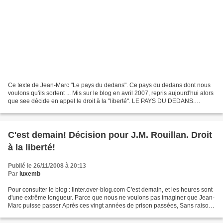
Ce texte de Jean-Marc "Le pays du dedans". Ce pays du dedans dont nous
voulons qu'ils sortent ... Mis sur le blog en avril 2007, repris aujourd'hui alors
que see décide en appel le droit à la "liberté". LE PAYS DU DEDANS.
18.01.07 Article de Jean-Marc...
C'est demain! Décision pour J.M. Rouillan. Droit
à la liberté!
Publié le 26/11/2008 à 20:13
Par
luxemb
Pour consulter le blog : linter.over-blog.com C'est demain, et les heures sont
d'une extrême longueur. Parce que nous ne voulons pas imaginer que Jean-
Marc puisse passer Après ces vingt années de prison passées, Sans raison,
Un jour de plus en prison....