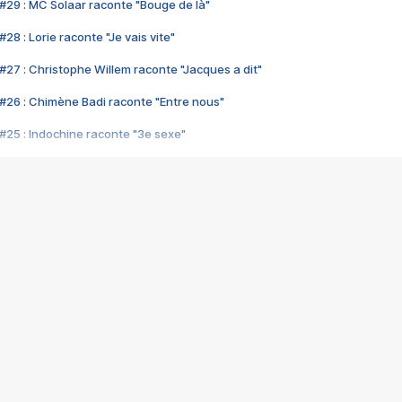
#29 : MC Solaar raconte "Bouge de là"
28 : Lorie raconte "Je vais vite"
#27 : Christophe Willem raconte "Jacques a dit"
#26 : Chimène Badi raconte "Entre nous"
#25 : Indochine raconte "3e sexe"
#24 : Zaho raconte "C'est chelou"
#23 : Patrick Bruel raconte "Au café des délices"
#22 : Kyo raconte "Le chemin"
#21 : Nolwenn Leroy raconte "Cassé"
#20 : Patrick Hernandez raconte "Born to be alive"
#19 : Lorie raconte "Près de moi"
#18 : Michael Jones raconte "A nos actes manqués" (avec Jean-Jacque
#17 : Khaled raconte "Aïcha"