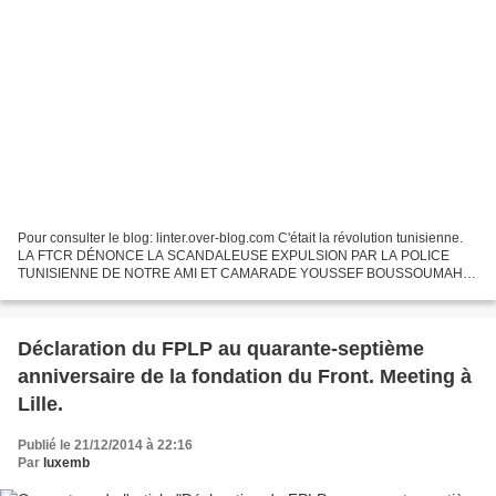
Pour consulter le blog: linter.over-blog.com C'était la révolution tunisienne.
LA FTCR DÉNONCE LA SCANDALEUSE EXPULSION PAR LA POLICE
TUNISIENNE DE NOTRE AMI ET CAMARADE YOUSSEF BOUSSOUMAH
LA POLICE TUNISIENNE UTILISE ENCORE LES FICHIERS DE BEN ALI
La...
Déclaration du FPLP au quarante-septième
anniversaire de la fondation du Front. Meeting à
Lille.
Publié le 21/12/2014 à 22:16
Par
luxemb