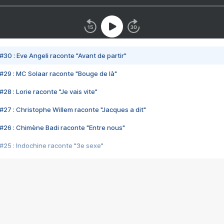
#30 : Eve Angeli raconte "Avant de partir"
#29 : MC Solaar raconte "Bouge de là"
28 : Lorie raconte "Je vais vite"
#27 : Christophe Willem raconte "Jacques a dit"
#26 : Chimène Badi raconte "Entre nous"
#25 : Indochine raconte "3e sexe"
#24 : Zaho raconte "C'est chelou"
#23 : Patrick Bruel raconte "Au café des délices"
#22 : Kyo raconte "Le chemin"
#21 : Nolwenn Leroy raconte "Cassé"