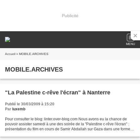
Publicité
MENU
Accueil
» MOBILE.ARCHIVES
MOBILE.ARCHIVES
"La Palestine c-rêve l'écran" à Nanterre
Publié le 30/03/2009 à 15:20
Par
luxemb
Pour consulter le blog: linter.over-blog.com Nous avons eu la chance de
pouvoir assister samedi à une des soirée de la "Palestine c-rêve l'écran" :
présentation du film en cours de Samir Abdallah sur Gaza dans une forme
originale où les séquences étaient...