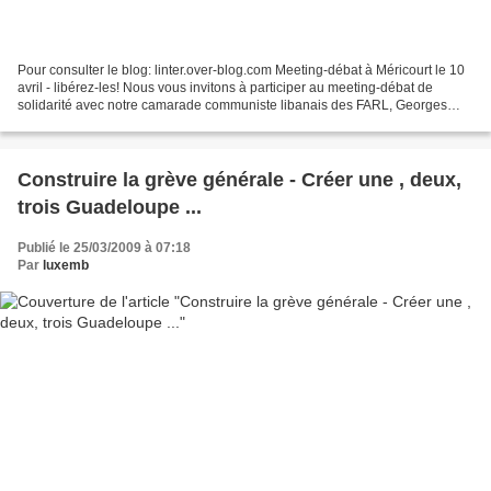
Pour consulter le blog: linter.over-blog.com Meeting-débat à Méricourt le 10
avril - libérez-les! Nous vous invitons à participer au meeting-débat de
solidarité avec notre camarade communiste libanais des FARL, Georges
Ibrahim Abdallah, incarcéré depuis...
Construire la grève générale - Créer une , deux,
trois Guadeloupe ...
Publié le 25/03/2009 à 07:18
Par
luxemb