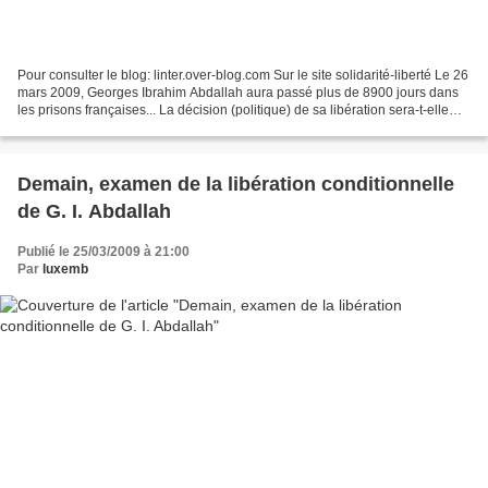
Pour consulter le blog: linter.over-blog.com Sur le site solidarité-liberté Le 26
mars 2009, Georges Ibrahim Abdallah aura passé plus de 8900 jours dans
les prisons françaises... La décision (politique) de sa libération sera-t-elle
enfin rendue ce jour-là?...
Demain, examen de la libération conditionnelle
de G. I. Abdallah
Publié le 25/03/2009 à 21:00
Par
luxemb