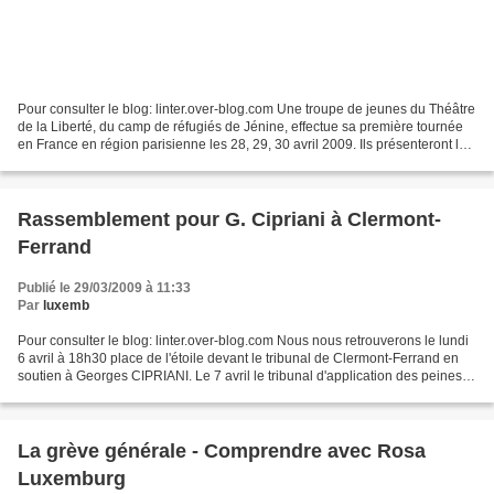
Pour consulter le blog: linter.over-blog.com Une troupe de jeunes du Théâtre
de la Liberté, du camp de réfugiés de Jénine, effectue sa première tournée
en France en région parisienne les 28, 29, 30 avril 2009. Ils présenteront le
spectacle "La flûte magique",...
Rassemblement pour G. Cipriani à Clermont-
Ferrand
Publié le 29/03/2009 à 11:33
Par
luxemb
Pour consulter le blog: linter.over-blog.com Nous nous retrouverons le lundi
6 avril à 18h30 place de l'étoile devant le tribunal de Clermont-Ferrand en
soutien à Georges CIPRIANI. Le 7 avril le tribunal d'application des peines
va examiner sa libération...
La grève générale - Comprendre avec Rosa
Luxemburg