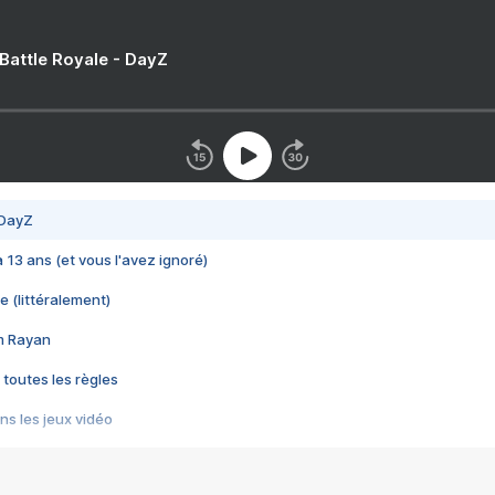
 Battle Royale - DayZ
 DayZ
 a 13 ans (et vous l'avez ignoré)
e (littéralement)
im Rayan
 toutes les règles
s les jeux vidéo
us choquant de Rockstar ? - Le scandale BULLY