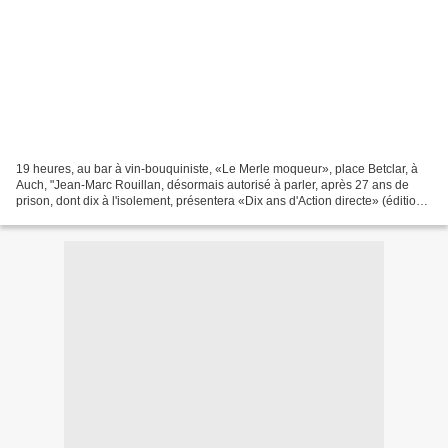
19 heures, au bar à vin-bouquiniste, «Le Merle moqueur», place Betclar, à
Auch, "Jean-Marc Rouillan, désormais autorisé à parler, après 27 ans de
prison, dont dix à l'isolement, présentera «Dix ans d'Action directe» (édition
agone, 412 pages, 22 euros)....